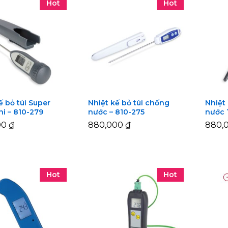
Hot
Hot
ế bỏ túi Super
Nhiệt kế bỏ túi chống
Nhiệt
ni – 810-279
nước – 810-275
nước 
00
00
₫
₫
880,000
880,000
₫
₫
880,
880,
Hot
Hot