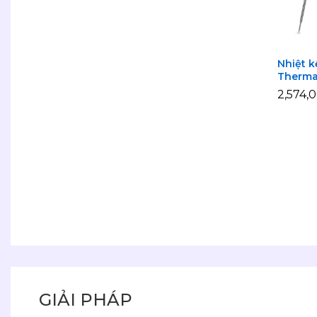
Nhiệt k
Therma
2,574,
2,574,
GIẢI PHÁP