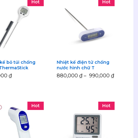
Hot
Hot
 kế bỏ túi chống
Nhiệt kế điện tử chống
ThermaStick
nước hình chữ T
000
000
₫
₫
880,000
880,000
₫
₫
–
990,000
990,000
₫
₫
Hot
Hot