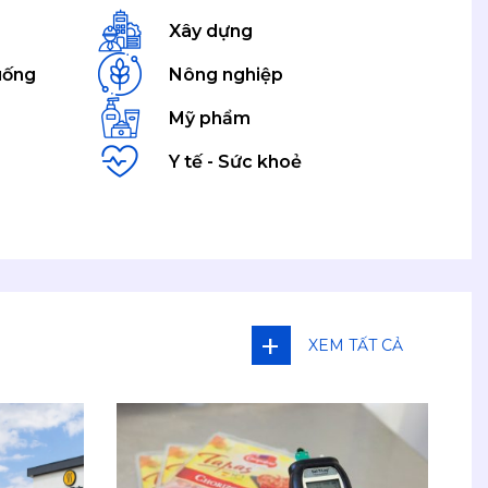
Xây dựng
uống
Nông nghiệp
Mỹ phẩm
Y tế - Sức khoẻ
XEM TẤT CẢ