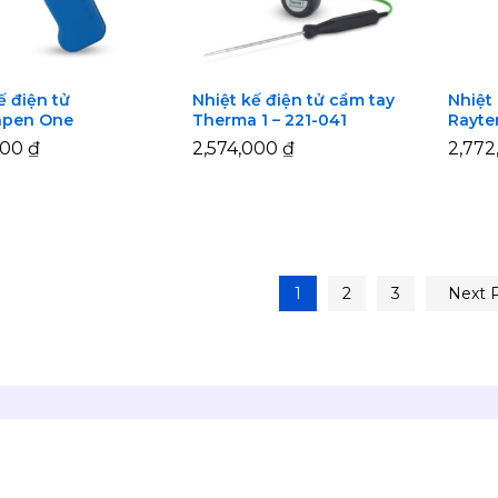
ế điện tử
Nhiệt kế điện tử cầm tay
Nhiệt
pen One
Therma 1 – 221-041
Rayte
000
000
₫
₫
2,574,000
2,574,000
₫
₫
2,77
2,77
1
2
3
Next 