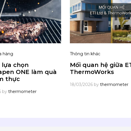
a hàng
Thông tin khác
 lựa chọn
Mối quan hệ giữa ET
apen ONE làm quà
ThermoWorks
m thực
18/03/2026
by
thermometer
6
by
thermometer