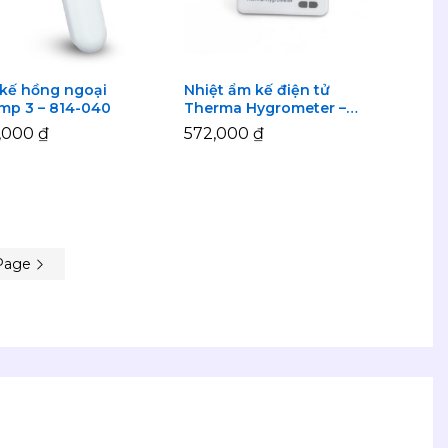
 kế hồng ngoại
Nhiệt ẩm kế điện tử
mp 3 – 814-040
Therma Hygrometer –
810-145
2,000
2,000
₫
₫
572,000
572,000
₫
₫
Page