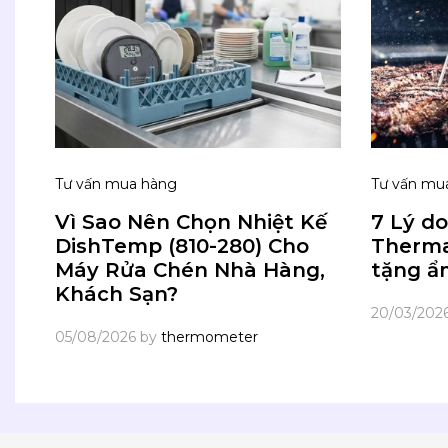
Tư vấn mua hàng
Tư vấn mu
Vì Sao Nên Chọn Nhiệt Kế
7 Lý do
DishTemp (810-280) Cho
Therm
Máy Rửa Chén Nhà Hàng,
tặng ẩ
Khách Sạn?
20/03/202
05/08/2026
by
thermometer