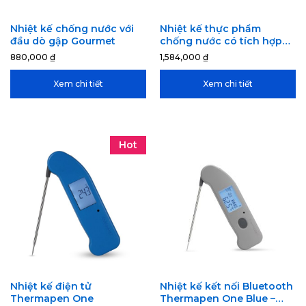
Nhiệt kế chống nước với
Nhiệt kế thực phẩm
đầu dò gập Gourmet
chống nước có tích hợp
nam châm – Sizzle
880,000
₫
1,584,000
₫
Xem chi tiết
Xem chi tiết
Hot
Nhiệt kế điện tử
Nhiệt kế kết nối Bluetooth
Thermapen One
Thermapen One Blue –