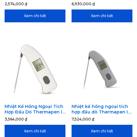
279-607
2,574,000
₫
6,930,000
₫
Xem chi tiết
Xem chi tiết
Nhiệt Kế Hồng Ngoại Tích
Nhiệt kế hồng ngoại tích
Hợp Đầu Dò Thermapen IR
hợp đầu dò Thermapen IR
– 228-065
Blue – 228-965
3,564,000
₫
7,524,000
₫
Xem chi tiết
Xem chi tiết