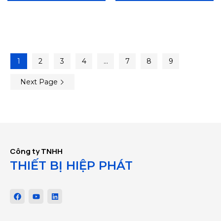
1
2
3
4
…
7
8
9
Next Page
Công ty TNHH
THIẾT BỊ HIỆP PHÁT