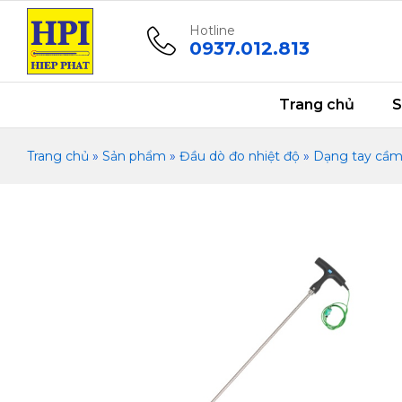
Đầu dò nhiệt độ tay cầm chữ T dài 
Mô tả
Thông số kỹ thuật
Tài liệu
Hotline
0937.012.813
Trang chủ
S
Trang chủ
»
Sản phẩm
»
Đầu dò đo nhiệt độ
»
Dạng tay cầ