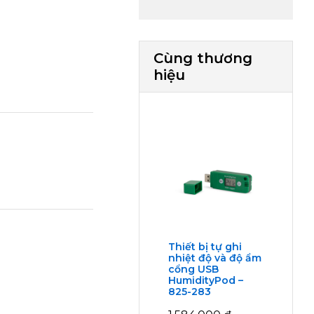
Cùng thương
hiệu
Thiết bị tự ghi
nhiệt độ và độ ẩm
cổng USB
HumidityPod –
825-283