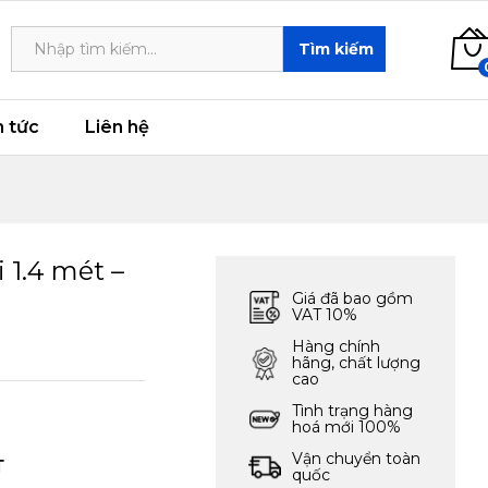
4,829,000
₫
Add to cart
Tìm kiếm
n tức
Liên hệ
 1.4 mét –
Giá đã bao gồm
VAT 10%
Hàng chính
hãng, chất lượng
cao
Tình trạng hàng
hoá mới 100%
Vận chuyển toàn
T
quốc