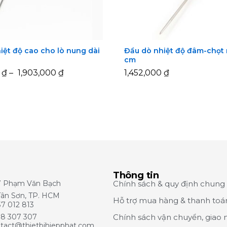
iệt độ cao cho lò nung dài
Đầu dò nhiệt độ đâm-chọt 
cm
0
0
₫
₫
–
1,903,000
1,903,000
₫
₫
1,452,000
1,452,000
₫
₫
Thông tin
7 Phạm Văn Bạch
Chính sách & quy định chung
Tân Sơn, TP. HCM
Hỗ trợ mua hàng & thanh toá
7 012 813
8 307 307
Chính sách vận chuyển, giao 
tact@thietbihiepphat.com