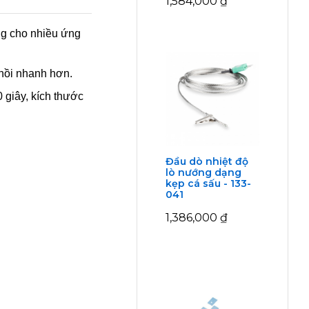
1,584,000
₫
ng cho nhiều ứng
hồi nhanh hơn.
 giây, kích thước
Đầu dò nhiệt độ
lò nướng dạng
kẹp cá sấu - 133-
041
1,386,000
₫