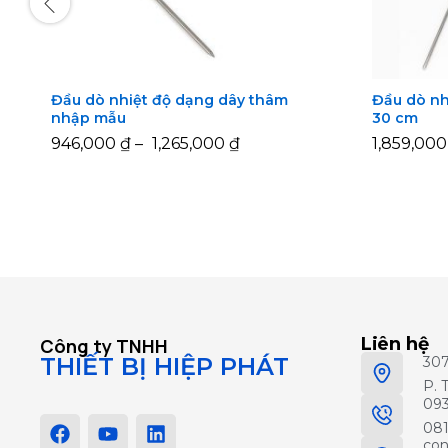
Đầu dò nhiệt độ dạng dây thâm
Đầu dò nh
nhập mẫu
30 cm
946,000
946,000
₫
₫
–
1,265,000
1,265,000
₫
₫
1,859,00
1,859,00
Liên hệ
Công ty TNHH
THIẾT BỊ HIỆP PHÁT
30
P. 
093
081
con