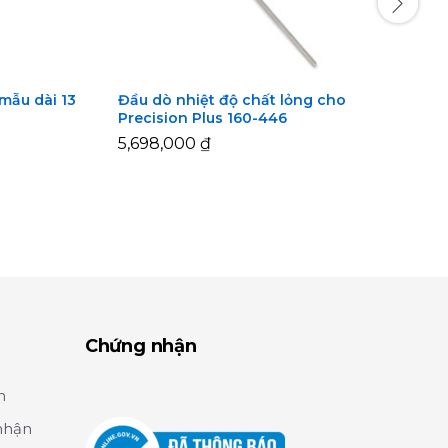
mẫu dài 13
Đầu dò nhiệt độ chất lỏng cho
Đ
Precision Plus 160-446
k
5,698,000
5,698,000
₫
₫
Chứng nhận
n
nhận