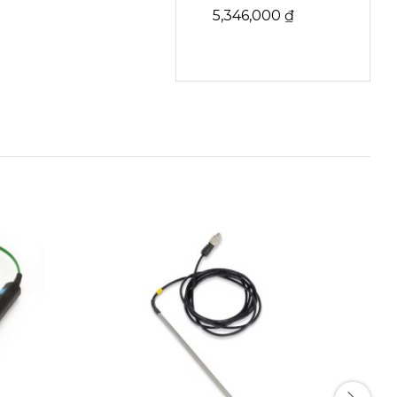
5,346,000
₫