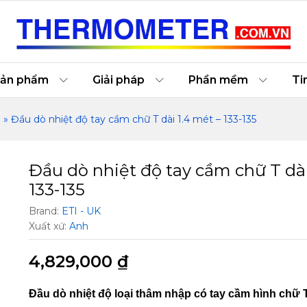
1.4 mét – 133-135
ản phẩm
Giải pháp
Phần mềm
Ti
m
»
Đầu dò nhiệt độ tay cầm chữ T dài 1.4 mét – 133-135
Đầu dò nhiệt độ tay cầm chữ T dài
133-135
Brand:
ETI - UK
Xuất xứ:
Anh
4,829,000
₫
Đầu dò nhiệt độ loại thâm nhập có tay cầm hình chữ 