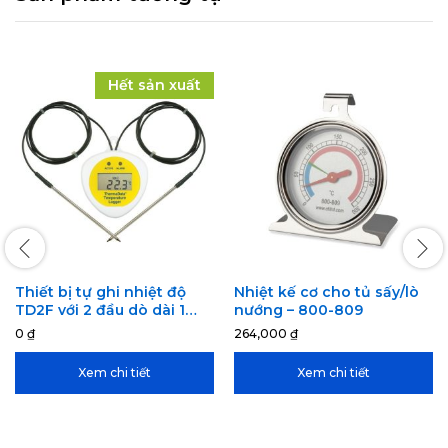
Hết sản xuất
Thiết bị tự ghi nhiệt độ
Nhiệt kế cơ cho tủ sấy/lò
TD2F với 2 đầu dò dài 1
nướng – 800-809
mét – 296-111
0
₫
264,000
₫
Xem chi tiết
Xem chi tiết