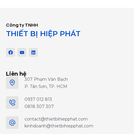
Công ty TNHH
THIẾT BỊ HIỆP PHÁT
Liên hệ
307 Phạm Văn Bạch
P. Tân Sơn, TP. HCM
0937 012 813
0818 307 307
contact@thietbihiepphat.com
kinhdoanh@thietbihiepphat.com