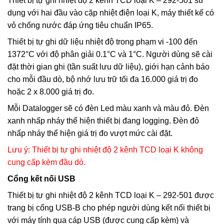
Thiết bị tự ghi nhiệt độ 2 kênh TCD loại K – 292-501 sử
dụng với hai đầu vào cặp nhiệt điện loại K, máy thiết kế có
vỏ chống nước đáp ứng tiêu chuẩn IP65.
Thiết bị tự ghi dữ liệu nhiệt độ trong phạm vi -100 đến
1372°C với độ phân giải 0.1°C và 1°C. Người dùng sẽ cài
đặt thời gian ghi (tần suất lưu dữ liệu), giới hạn cảnh báo
cho mỗi đầu dò, bộ nhớ lưu trữ tối đa 16.000 giá trị đo
hoặc 2 x 8.000 giá trị đo.
Mỗi Datalogger sẽ có đèn Led màu xanh và màu đỏ. Đèn
xanh nhấp nháy thể hiện thiết bị đang logging. Đèn đỏ
nhấp nháy thể hiện giá trị đo vượt mức cài đặt.
Lưu ý: Thiết bị tự ghi nhiệt độ 2 kênh TCD loại K không
cung cấp kèm đầu dò.
Cổng kết nối USB
Thiết bị tự ghi nhiệt độ 2 kênh TCD loại K – 292-501 được
trang bị cổng USB-B cho phép người dùng kết nối thiết bị
với máy tính qua cáp USB (được cung cấp kèm) và