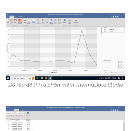
Dữ liệu đồ thị từ phần mềm ThermaData Studio