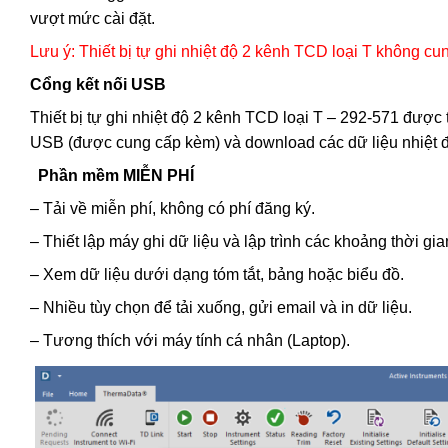
vượt mức cài đặt.
Lưu ý: Thiết bị tự ghi nhiệt độ 2 kênh TCD loại T không c
Cổng kết nối USB
Thiết bị tự ghi nhiệt độ 2 kênh TCD loại T – 292-571 được
USB (được cung cấp kèm) và download các dữ liệu nhiệt đ
Phần mềm MIỄN PHÍ
– Tải về miễn phí, không có phí đăng ký.
– Thiết lập máy ghi dữ liệu và lập trình các khoảng thời gia
– Xem dữ liệu dưới dạng tóm tắt, bảng hoặc biểu đồ.
– Nhiều tùy chọn để tải xuống, gửi email và in dữ liệu.
– Tương thích với máy tính cá nhân (Laptop).