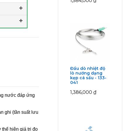
1,584,000
₫
Đầu dò nhiệt độ
lò nướng dạng
kẹp cá sấu - 133-
041
1,386,000
₫
hống nước đáp ứng
n ghi (tần suất lưu
hể hiện giá trị đo