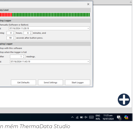
hần mềm ThermaData Studio