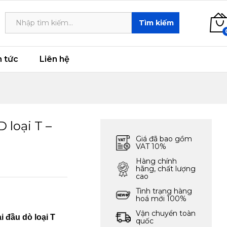
5,445,000
₫
Add to cart
Tìm kiếm
n tức
Liên hệ
 loại T –
Giá đã bao gồm
VAT 10%
Hàng chính
hãng, chất lượng
cao
Tình trạng hàng
hoá mới 100%
Vận chuyển toàn
i đầu dò loại T
quốc