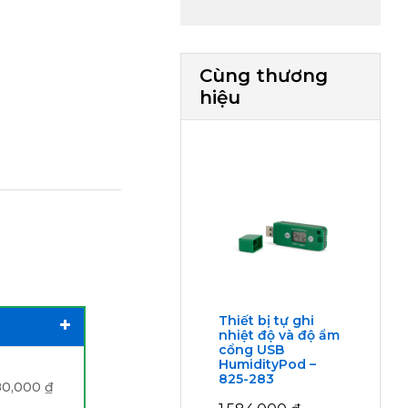
Cùng thương
hiệu
Thiết bị tự ghi
nhiệt độ và độ ẩm
cổng USB
HumidityPod –
825-283
80,000
₫