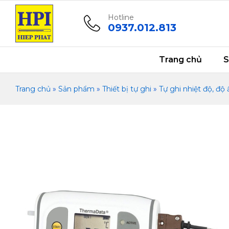
Thiết bị tự ghi nhiệt độ 2 kênh TCD
Mô tả
Thông số kỹ thuật
Tài liệu
Vide
Hotline
0937.012.813
Trang chủ
S
Trang chủ
»
Sản phẩm
»
Thiết bị tự ghi
»
Tự ghi nhiệt độ, đ