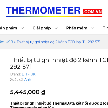
 loại T – 292-571
o
ản phẩm
Giải pháp
Phần mềm
Ti
ộ ẩm USB
»
Thiết bị tự ghi nhiệt độ 2 kênh TCD loại T – 292-571
Thiết bị tự ghi nhiệt độ 2 kênh TCD
292-571
Brand:
ETI - UK
Xuất xứ:
Anh
5,445,000
₫
Thiết bị tự ghi nhiệt độ ThermaData kết nối được 2 loạ
Thermocouple cùng lúc