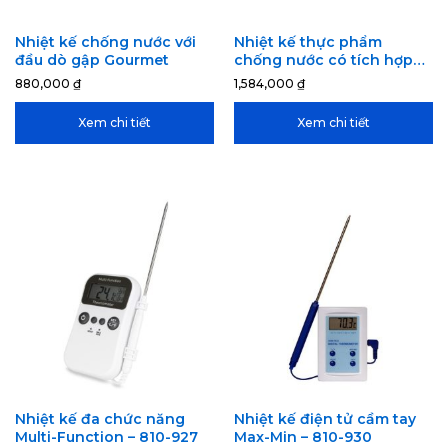
Nhiệt kế chống nước với
Nhiệt kế thực phẩm
đầu dò gập Gourmet
chống nước có tích hợp
nam châm – Sizzle
880,000
₫
1,584,000
₫
Xem chi tiết
Xem chi tiết
Nhiệt kế đa chức năng
Nhiệt kế điện tử cầm tay
Multi-Function – 810-927
Max-Min – 810-930