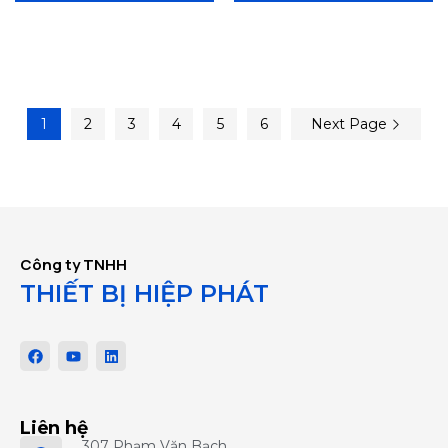
1
2
3
4
5
6
Next Page
Công ty TNHH
THIẾT BỊ HIỆP PHÁT
Liên hệ
307 Phạm Văn Bạch