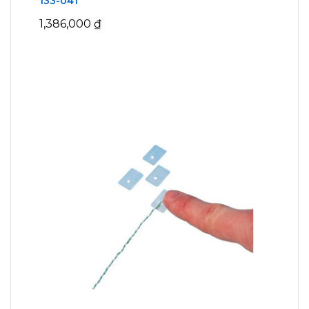
133-041
1,386,000
₫