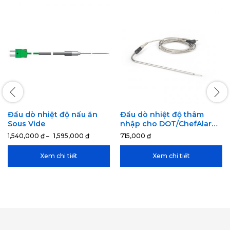
Đầu dò nhiệt độ nấu ăn
Đầu dò nhiệt độ thâm
Sous Vide
nhập cho DOT/ChefAlarm
– 810-071
1,540,000
₫
–
1,595,000
₫
715,000
₫
Xem chi tiết
Xem chi tiết