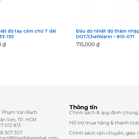
iệt độ tay cầm chữ T dài
Đầu dò nhiệt độ thâm nhậ
133-135
DOT/ChefAlarm – 810-071
0
0
₫
₫
715,000
715,000
₫
₫
Thông tin
7 Phạm Văn Bạch
Chính sách & quy định chung
Tân Sơn, TP. HCM
Hỗ trợ mua hàng & thanh toá
7 012 813
8 307 307
Chính sách vận chuyển, giao 
tact@thietbihiepphat.com