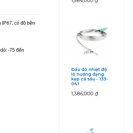
1,584,000
₫
 IP67, có độ bền
 dò: -75 đến
Đầu dò nhiệt độ
lò nướng dạng
kẹp cá sấu - 133-
041
1,386,000
₫