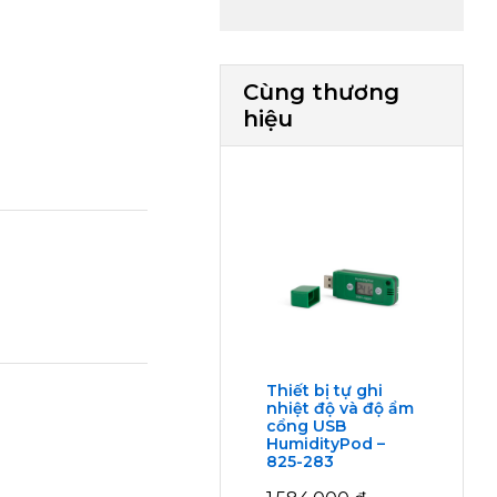
Cùng thương
hiệu
Thiết bị tự ghi
nhiệt độ và độ ẩm
cổng USB
HumidityPod –
825-283