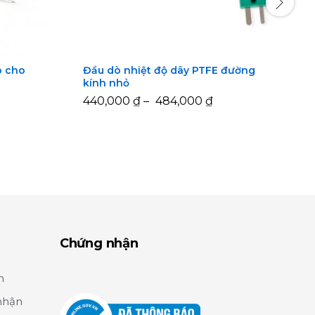
p cho
Đầu dò nhiệt độ dây PTFE đường
Đ
kính nhỏ
440,000
440,000
₫
₫
–
484,000
484,000
₫
₫
1
1
Chứng nhận
n
nhận