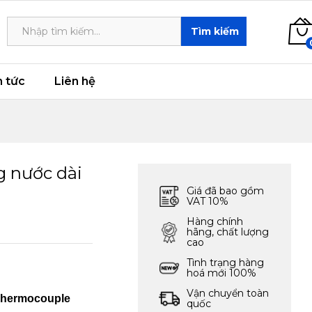
1,661,000
₫
Add to cart
Tìm kiếm
n tức
Liên hệ
 nước dài
Giá đã bao gồm
VAT 10%
Hàng chính
hãng, chất lượng
cao
Tình trạng hàng
hoá mới 100%
Vận chuyển toàn
 Thermocouple
quốc