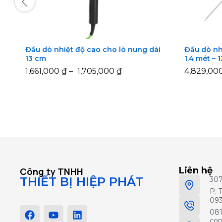
Đầu dò nhiệt độ cao cho lò nung dài
Đầu dò nh
13 cm
1.4 mét – 
1,661,000
1,661,000
₫
₫
–
1,705,000
1,705,000
₫
₫
4,829,00
4,829,00
Liên hệ
Công ty TNHH
THIẾT BỊ HIỆP PHÁT
30
P. 
093
081
con