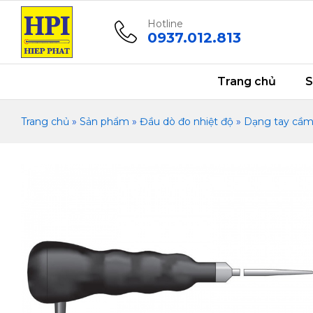
Đầu dò nhiệt độ thâm nhập chống 
Mô tả
Thông số kỹ thuật
Tài liệu
Hotline
0937.012.813
Trang chủ
S
Trang chủ
»
Sản phẩm
»
Đầu dò đo nhiệt độ
»
Dạng tay cầ