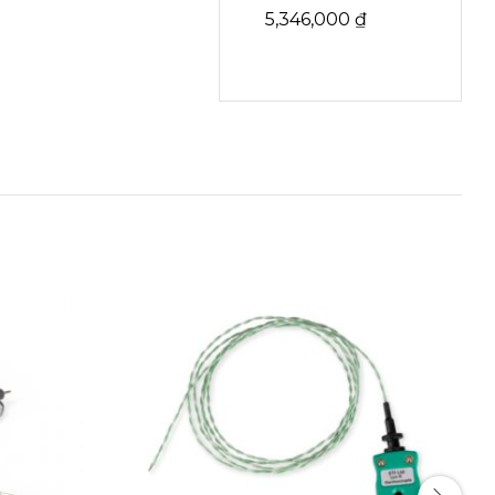
5,346,000
₫