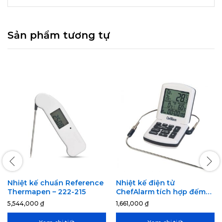
Sản phẩm tương tự
Nhiệt kế chuẩn Reference
Nhiệt kế điện tử
Thermapen – 222-215
ChefAlarm tích hợp đếm
thời gian – 810-041
5,544,000
₫
1,661,000
₫