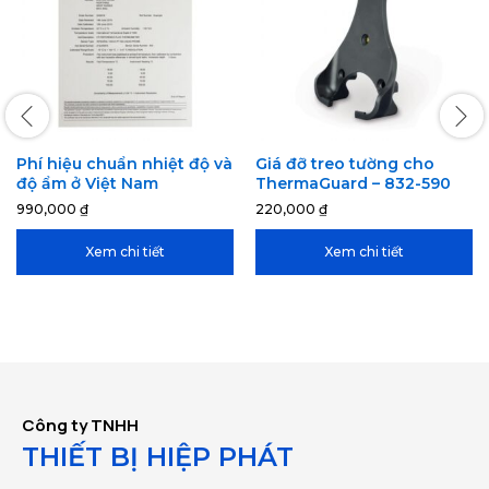
Phí hiệu chuẩn nhiệt độ và
Giá đỡ treo tường cho
độ ẩm ở Việt Nam
ThermaGuard – 832-590
990,000
₫
220,000
₫
Xem chi tiết
Xem chi tiết
Công ty TNHH
THIẾT BỊ HIỆP PHÁT