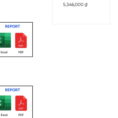
5,346,000
₫