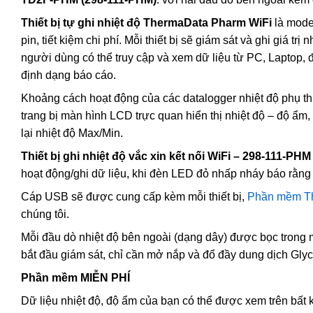
Thiết bị tự ghi nhiệt độ ThermaData Pharm WiFi
là mode
pin, tiết kiệm chi phí. Mỗi thiết bị sẽ giám sát và ghi giá tr
người dùng có thể truy cập và xem dữ liệu từ PC, Laptop, đi
định dạng báo cáo.
Khoảng cách hoạt động của các datalogger nhiệt độ phụ th
trang bị màn hình LCD trực quan hiển thị nhiệt độ – độ ẩm, tr
lại nhiệt độ Max/Min.
Thiết bị ghi nhiệt độ vắc xin kết nối WiFi – 298-111-PHM
hoạt động/ghi dữ liệu, khi đèn LED đỏ nhấp nháy báo rằng
Cáp USB sẽ được cung cấp kèm mỗi thiết bị,
Phần mềm T
chúng tôi.
Mỗi đầu dò nhiệt độ bên ngoài (dạng dây) được bọc trong m
bắt đầu giám sát, chỉ cần mở nắp và đổ đầy dung dịch Gly
Phần mềm MIỄN PHÍ
Dữ liệu nhiệt độ, độ ẩm của bạn có thể được xem trên bất 