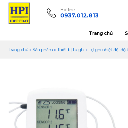
Thiết bị ghi nhiệt độ vắc xin kết n
Mô tả
Thông số kỹ thuật
Tài liệu
Vide
Hotline
0937.012.813
Trang chủ
S
Trang chủ
»
Sản phẩm
»
Thiết bị tự ghi
»
Tự ghi nhiệt độ, độ