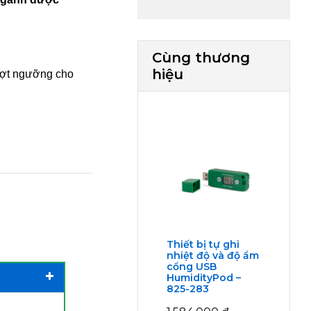
Cùng thương
hiệu
ượt ngưỡng cho
g
Thiết bị tự ghi
nhiệt độ và độ ẩm
cổng USB
HumidityPod –
825-283