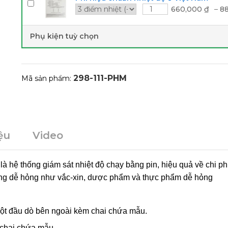
660,000
₫
–
8
Phụ kiện tuỳ chọn
298-111-PHM
Mã sản phẩm:
iệu
Video
M
là hệ thống giám sát nhiệt độ chạy bằng pin, hiệu quả về chi ph
 hàng dễ hỏng như vắc-xin, dược phẩm và thực phẩm dễ hỏng
một đầu dò bên ngoài kèm chai chứa mẫu.
 chai chứa mẫu.