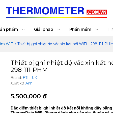
ối WiFi – 298-111-PHM
o
ản phẩm
Giải pháp
Phần mềm
Ti
 ẩm WiFi
»
Thiết bị ghi nhiệt độ vắc xin kết nối WiFi – 298-111-PH
Thiết bị ghi nhiệt độ vắc xin kết n
298-111-PHM
Brand:
ETI - UK
Xuất xứ:
Anh
5,500,000
₫
Đặc điểm thiết bị ghi nhiệt độ kết nối không dây bằng
ThermaData WiFi Pharm dành cho vắc xin, thuốc và