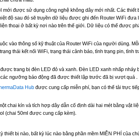
l mới được sử dụng công nghệ không dây mới nhất. Các thiết 
ị nhiệt độ sau đó sẽ truyền dữ liệu được ghi đến Router WiFi đưa l
ện thoại ở bất kỳ nơi nào trên thế giới. Dữ liệu có thể được phâ
uộc vào thông số kỹ thuật của Router WiFi của người dùng. Mỗ
ạng thái kết nối WiFi, trạng thái cảnh báo, tình trạng pin, tình 
được trang bị đèn LED đỏ và xanh. Đèn LED xanh nhấp nháy 
 các ngưỡng báo động đã được thiết lập trước đã bị vượt quá .
hermaData Hub
được cung cấp miễn phí, bạn có thể tải trực tiế
ột chai kín và tích hợp dây dẫn cố định dài hai mét bằng vật 
col (chai 50ml được cung cấp kèm).
kỳ thiết bị nào, bất kỳ lúc nào bằng phần mềm MIỄN PHÍ của chú