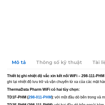
Mô tả
Thông số kỹ thuật
Tài l
Thiết bị ghi nhiệt độ vắc xin kết nối WiFi – 298-111-PH
ghi lại nhiệt độ lưu trữ và vận chuyển từ xa của các mặt
ThermaData Pharm WiFi có hai tùy chọn:
TD1F-PHM (
298-011-PHM
)
: với một đầu dò bên trong và 
TD2F-PHM (298-111-PHM)
: với hai đầu dò bên ngoài kèm