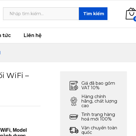
5,500,000
₫
Add to cart
Tìm kiếm
n tức
Liên hệ
M
ối WiFi –
Giá đã bao gồm
VAT 10%
Hàng chính
hãng, chất lượng
cao
Tình trạng hàng
hoá mới 100%
Vận chuyển toàn
 WiFi, Model
quốc
 ngành dược