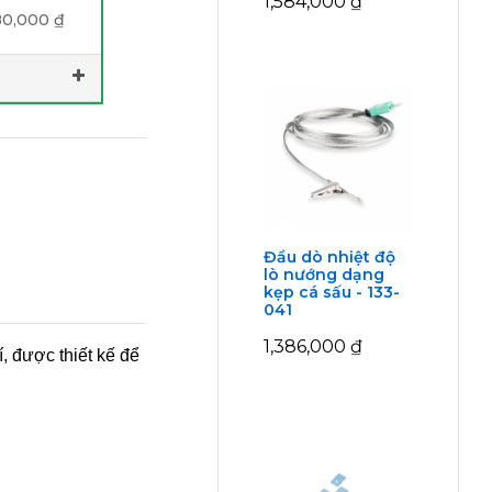
1,584,000
₫
80,000
₫
Đầu dò nhiệt độ
lò nướng dạng
kẹp cá sấu - 133-
041
1,386,000
₫
í, được thiết kế để