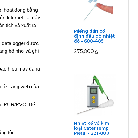
bị hoạt động bằng
ên Internet, tại đây
n tích và xuất ra
Miếng dán cố
định đầu dò nhiệt
độ - 600-485
i datalogger được
275,000
₫
trạng bộ nhớ và ghi
báo hiệu máy đang
p từ trang web của
liệu PUR/PVC. Để
Nhiệt kế vỏ kim
loại CaterTemp
ng tôi.
Metal - 221-800